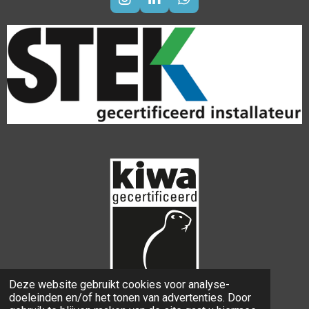
I
L
W
n
i
h
s
n
a
t
k
t
a
e
s
g
d
A
r
I
p
a
n
p
m
Deze website gebruikt cookies voor analyse-
doeleinden en/of het tonen van advertenties. Door