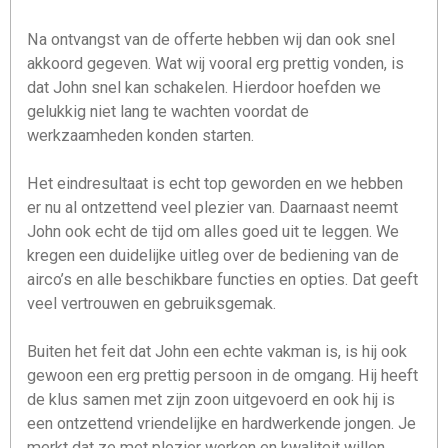
t
e
Na ontvangst van de offerte hebben wij dan ook snel
r
akkoord gegeven. Wat wij vooral erg prettig vonden, is
r
dat John snel kan schakelen. Hierdoor hoefden we
e
gelukkig niet lang te wachten voordat de
n
werkzaamheden konden starten.
Het eindresultaat is echt top geworden en we hebben
er nu al ontzettend veel plezier van. Daarnaast neemt
John ook echt de tijd om alles goed uit te leggen. We
kregen een duidelijke uitleg over de bediening van de
airco’s en alle beschikbare functies en opties. Dat geeft
veel vertrouwen en gebruiksgemak.
Buiten het feit dat John een echte vakman is, is hij ook
gewoon een erg prettig persoon in de omgang. Hij heeft
de klus samen met zijn zoon uitgevoerd en ook hij is
een ontzettend vriendelijke en hardwerkende jongen. Je
merkt dat ze met plezier werken en kwaliteit willen