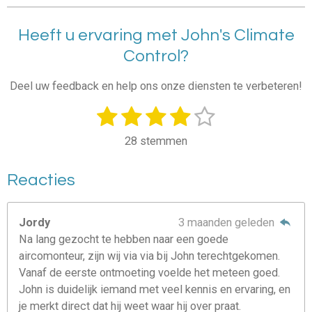
Heeft u ervaring met John's Climate
Control?
Deel uw feedback en help ons onze diensten te verbeteren!
1
2
3
4
5
S
R
t
a
s
s
s
s
s
e
28 stemmen
t
m
t
t
t
t
t
i
m
e
e
e
e
e
Reacties
e
n
n
g
r
r
r
r
r
:
r
r
r
r
Jordy
3 maanden geleden
3
Na lang gezocht te hebben naar een goede
e
e
e
e
.
aircomonteur, zijn wij via via bij John terechtgekomen.
7
n
n
n
n
Vanaf de eerste ontmoeting voelde het meteen goed.
5
John is duidelijk iemand met veel kennis en ervaring, en
s
je merkt direct dat hij weet waar hij over praat.